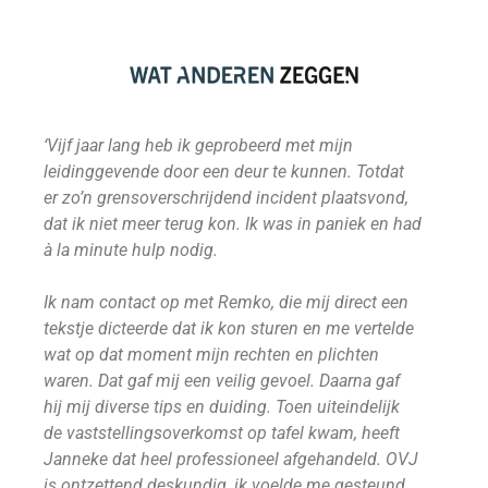
‘Vijf jaar lang heb ik geprobeerd met mijn
‘Ik
leidinggevende door een deur te kunnen. Totdat
in 
er zo’n grensoverschrijdend incident plaatsvond,
de
dat ik niet meer terug kon. Ik was in paniek en had
op
à la minute hulp nodig.
naa
go
Ik nam contact op met Remko, die mij direct een
mo
tekstje dicteerde dat ik kon sturen en me vertelde
Oo
wat op dat moment mijn rechten en plichten
co
waren. Dat gaf mij een veilig gevoel. Daarna gaf
on
hij mij diverse tips en duiding. Toen uiteindelijk
rek
de vaststellingsoverkomst op tafel kwam, heeft
pe
Janneke dat heel professioneel afgehandeld. OVJ
ho
is ontzettend deskundig, ik voelde me gesteund
af